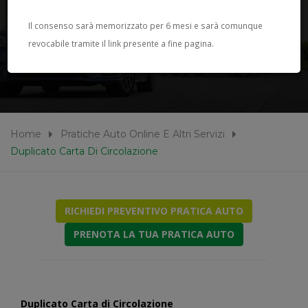
PRATICHE AUTO ONLINE E
Il consenso sarà memorizzato per 6 mesi e sarà comunque
revocabile tramite il link presente a fine pagina.
ALTRI SERVIZI
Home
Pratiche Auto Online E Altri Servizi
Duplicato Carta Di Circolazione
RICHIEDI PREVENTIVO PRATICA AUTO
PRENOTA LA TUA PRATICA AUTO
Duplicato Carta di Circolazione