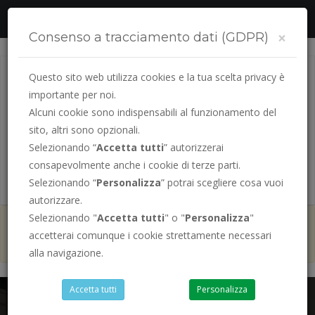
Segui la tua pratica online
×
Consenso a tracciamento dati (GDPR)
Questo sito web utilizza cookies e la tua scelta privacy è
importante per noi.
Alcuni cookie sono indispensabili al funzionamento del
sito, altri sono opzionali.
Selezionando “
Accetta tutti
” autorizzerai
consapevolmente anche i cookie di terze parti.
PRENOTA LA TUA
PRATICA AUTO
Selezionando “
Personalizza
” potrai scegliere cosa vuoi
autorizzare.
Selezionando "
Accetta tutti
" o "
Personalizza
"
ad Agosto siamo sempre aperti
ad
accetterai comunque i cookie strettamente necessari
esclusione del sabato
alla navigazione.
Accetta tutti
Personalizza