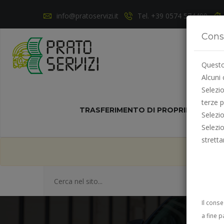
info@pratoservizi.it
Tel. +39 0574 574490
Cons
Questo 
Alcuni 
Selezi
terze p
TRASFERIMENTO DI PROPRIETÀ
NO
Selezi
Selezi
strett
ad 
Il cons
a fine p