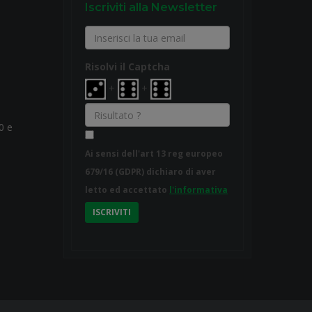
Iscriviti alla Newsletter
Risolvi il Captcha
+
+
0 e
Ai sensi dell'art 13 reg europeo
679/16 (GDPR) dichiaro di aver
letto ed accettato
l'informativa
ISCRIVITI