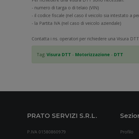
- numero di targa o di telaio (VIN)
- il codice fiscale (nel caso il veicolo sia intestato a p
- la Partita IVA (nel caso di veicolo aziendale)
Contatta i ns. operatori per richiedere una Visura D
Tag:
Visura DTT
-
Motorizzazione
-
DTT
PRATO SERVIZI S.r.l.
Sezio
P.IVA 01580860979
Profilo