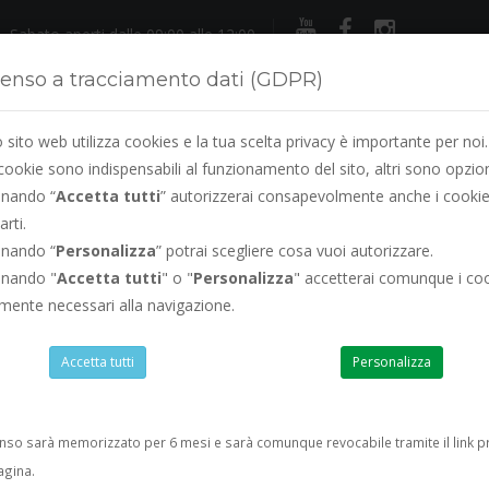
Sabato aperti dalle 09:00 alle 12:00
enso a tracciamento dati (GDPR)
sito web utilizza cookies e la tua scelta privacy è importante per noi.
cookie sono indispensabili al funzionamento del sito, altri sono opzion
onando “
Accetta tutti
” autorizzerai consapevolmente anche i cookie
arti.
LEGGIO
RINNOVO PATENTE
SERVIZI
VISURE
PREVE
onando “
Personalizza
” potrai scegliere cosa vuoi autorizzare.
onando "
Accetta tutti
" o "
Personalizza
" accetterai comunque i co
amente necessari alla navigazione.
Agosto siamo sempre aperti
ad esclusione del s
Accetta tutti
Personalizza
enso sarà memorizzato per 6 mesi e sarà comunque revocabile tramite il link p
agina.