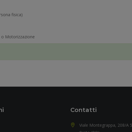
ersona fisica)
TT o Motorizzazione
ni
Contatti
Viale Montegrappa, 208/A 