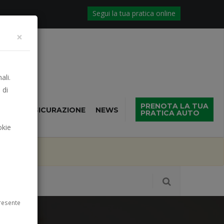
Segui la tua pratica online
×
ali.
 di
PRENOTA LA TUA
NTIVO ASSICURAZIONE
NEWS
PRATICA AUTO
okie
abato
resente